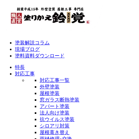
塗装解説コラム
現場ブログ
塗料資料ダウンロード
特長
対応工事
対応工事一覧
外壁塗装
屋根塗装
窓ガラス断熱塗装
アパート塗装
法人向け塗装
抗ウイルス塗装
シロアリ対策
屋根葺き替え
雨樋修理･交換