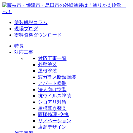
塗装解説コラム
現場ブログ
塗料資料ダウンロード
特長
対応工事
対応工事一覧
外壁塗装
屋根塗装
窓ガラス断熱塗装
アパート塗装
法人向け塗装
抗ウイルス塗装
シロアリ対策
屋根葺き替え
雨樋修理･交換
リノベーション
店舗デザイン