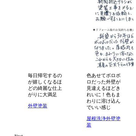
丁
毎日帰宅するの
色あせてボロボ
優
が嬉しくなるほ
ロだった外壁が
れ
どの綺麗な仕上
見違えるほどき
がりに大満足
れいに！色もま
わりに溶け込ん
外
外壁塗装
でいい感じ
屋根洗浄
外壁塗
装