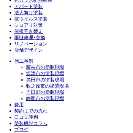
窓ガラス断熱塗装
アパート塗装
法人向け塗装
抗ウイルス塗装
シロアリ対策
屋根葺き替え
雨樋修理･交換
リノベーション
店舗デザイン
施工事例
藤枝市の塗装現場
焼津市の塗装現場
島田市の塗装現場
牧之原市の塗装現場
吉田町の塗装現場
静岡市の塗装現場
費用
契約までの流れ
口コミ評判
塗装解説コラム
ブログ