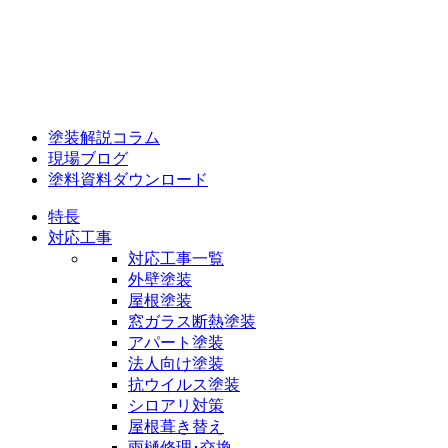
塗装解説コラム
現場ブログ
塗料資料ダウンロード
特長
対応工事
対応工事一覧
外壁塗装
屋根塗装
窓ガラス断熱塗装
アパート塗装
法人向け塗装
抗ウイルス塗装
シロアリ対策
屋根葺き替え
雨樋修理･交換