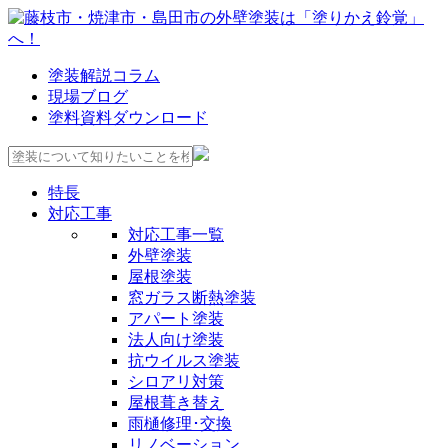
塗装解説コラム
現場ブログ
塗料資料ダウンロード
特長
対応工事
対応工事一覧
外壁塗装
屋根塗装
窓ガラス断熱塗装
アパート塗装
法人向け塗装
抗ウイルス塗装
シロアリ対策
屋根葺き替え
雨樋修理･交換
リノベーション