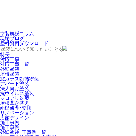
塗装解説コラム
現場ブログ
塗料資料ダウンロード
特長
対応工事
対応工事一覧
外壁塗装
屋根塗装
窓ガラス断熱塗装
アパート塗装
法人向け塗装
抗ウイルス塗装
シロアリ対策
屋根葺き替え
雨樋修理･交換
リノベーション
店舗デザイン
施工事例
施工事例
外壁塗装･工事例一覧