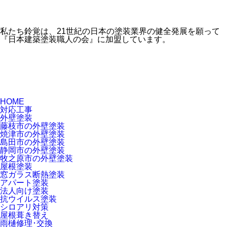
私たち鈴覚は、21世紀の日本の塗装業界の健全発展を願って
『日本建築塗装職人の会』に加盟しています。
HOME
対応工事
外壁塗装
藤枝市の外壁塗装
焼津市の外壁塗装
島田市の外壁塗装
静岡市の外壁塗装
牧之原市の外壁塗装
屋根塗装
窓ガラス断熱塗装
アパート塗装
法人向け塗装
抗ウイルス塗装
シロアリ対策
屋根葺き替え
雨樋修理･交換