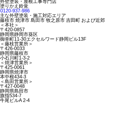
外壁塗装・屋根工事専門店
塗りかえ鈴覚
0120-937-986
主な外壁塗装・施工対応エリア
藤枝市 焼津市 島田市 牧之原市 吉田町 および近郊
＜本社＞
〒420-0857
静岡県静岡市葵区
御幸町11-30エクセルワード静岡ビル13F
＜藤枝営業所＞
〒426-0033
静岡県藤枝市
小石川町1-3-2
＜焼津営業所＞
〒425-0061
静岡県焼津市
本中根434-3
＜島田営業所＞
〒427-0048
静岡県島田市
旗指534-7
牛尾ビルA 2-4