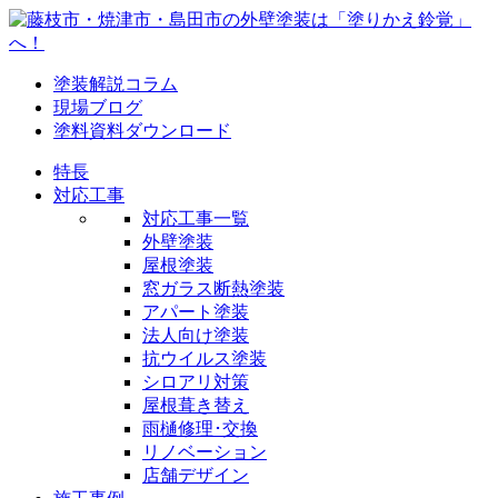
塗装解説コラム
現場ブログ
塗料資料ダウンロード
特長
対応工事
対応工事一覧
外壁塗装
屋根塗装
窓ガラス断熱塗装
アパート塗装
法人向け塗装
抗ウイルス塗装
シロアリ対策
屋根葺き替え
雨樋修理･交換
リノベーション
店舗デザイン