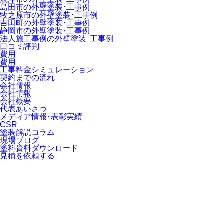
島田市の外壁塗装･工事例
牧之原市の外壁塗装･工事例
吉田町の外壁塗装･工事例
静岡市の外壁塗装･工事例
法人施工事例の外壁塗装･工事例
口コミ評判
費用
費用
工事料金シミュレーション
契約までの流れ
会社情報
会社情報
会社概要
代表あいさつ
メディア情報･表彰実績
CSR
塗装解説コラム
現場ブログ
塗料資料ダウンロード
見積を依頼する