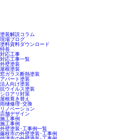
塗装解説コラム
現場ブログ
塗料資料ダウンロード
特長
対応工事
対応工事一覧
外壁塗装
屋根塗装
窓ガラス断熱塗装
アパート塗装
法人向け塗装
抗ウイルス塗装
シロアリ対策
屋根葺き替え
雨樋修理･交換
リノベーション
店舗デザイン
施工事例
施工事例
外壁塗装･工事例一覧
藤枝市の外壁塗装･工事例
焼津市の外壁塗装･工事例