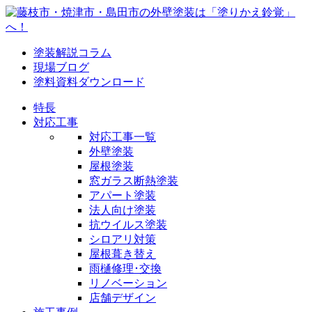
塗装解説コラム
現場ブログ
塗料資料ダウンロード
特長
対応工事
対応工事一覧
外壁塗装
屋根塗装
窓ガラス断熱塗装
アパート塗装
法人向け塗装
抗ウイルス塗装
シロアリ対策
屋根葺き替え
雨樋修理･交換
リノベーション
店舗デザイン