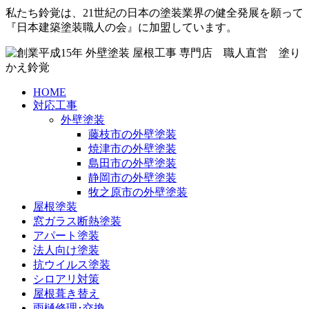
私たち鈴覚は、21世紀の日本の塗装業界の健全発展を願って
『日本建築塗装職人の会』に加盟しています。
HOME
対応工事
外壁塗装
藤枝市の外壁塗装
焼津市の外壁塗装
島田市の外壁塗装
静岡市の外壁塗装
牧之原市の外壁塗装
屋根塗装
窓ガラス断熱塗装
アパート塗装
法人向け塗装
抗ウイルス塗装
シロアリ対策
屋根葺き替え
雨樋修理･交換