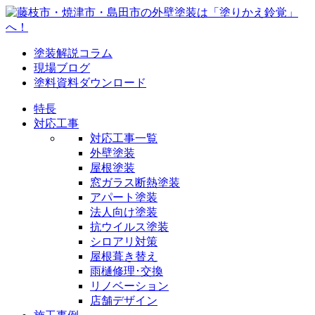
塗装解説コラム
現場ブログ
塗料資料ダウンロード
特長
対応工事
対応工事一覧
外壁塗装
屋根塗装
窓ガラス断熱塗装
アパート塗装
法人向け塗装
抗ウイルス塗装
シロアリ対策
屋根葺き替え
雨樋修理･交換
リノベーション
店舗デザイン