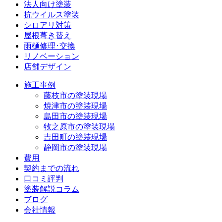
法人向け塗装
抗ウイルス塗装
シロアリ対策
屋根葺き替え
雨樋修理･交換
リノベーション
店舗デザイン
施工事例
藤枝市の塗装現場
焼津市の塗装現場
島田市の塗装現場
牧之原市の塗装現場
吉田町の塗装現場
静岡市の塗装現場
費用
契約までの流れ
口コミ評判
塗装解説コラム
ブログ
会社情報