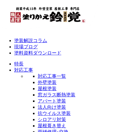
塗装解説コラム
現場ブログ
塗料資料ダウンロード
特長
対応工事
対応工事一覧
外壁塗装
屋根塗装
窓ガラス断熱塗装
アパート塗装
法人向け塗装
抗ウイルス塗装
シロアリ対策
屋根葺き替え
雨樋修理･交換