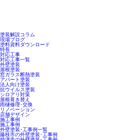
塗装解説コラム
現場ブログ
塗料資料ダウンロード
特長
対応工事
対応工事一覧
外壁塗装
屋根塗装
窓ガラス断熱塗装
アパート塗装
法人向け塗装
抗ウイルス塗装
シロアリ対策
屋根葺き替え
雨樋修理･交換
リノベーション
店舗デザイン
施工事例
施工事例
外壁塗装･工事例一覧
藤枝市の外壁塗装･工事例
焼津市の外壁塗装･工事例