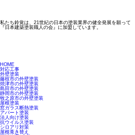
私たち鈴覚は、21世紀の日本の塗装業界の健全発展を願って
『日本建築塗装職人の会』に加盟しています。
HOME
対応工事
外壁塗装
藤枝市の外壁塗装
焼津市の外壁塗装
島田市の外壁塗装
静岡市の外壁塗装
牧之原市の外壁塗装
屋根塗装
窓ガラス断熱塗装
アパート塗装
法人向け塗装
抗ウイルス塗装
シロアリ対策
屋根葺き替え