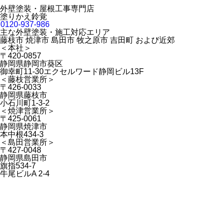
外壁塗装・屋根工事専門店
塗りかえ鈴覚
0120-937-986
主な外壁塗装・施工対応エリア
藤枝市 焼津市 島田市 牧之原市 吉田町 および近郊
＜本社＞
〒420-0857
静岡県静岡市葵区
御幸町11-30エクセルワード静岡ビル13F
＜藤枝営業所＞
〒426-0033
静岡県藤枝市
小石川町1-3-2
＜焼津営業所＞
〒425-0061
静岡県焼津市
本中根434-3
＜島田営業所＞
〒427-0048
静岡県島田市
旗指534-7
牛尾ビルA 2-4