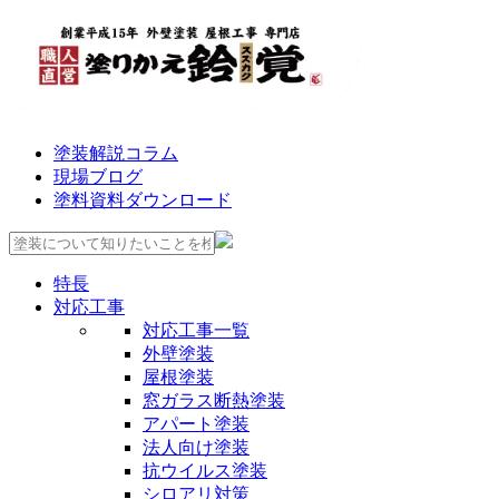
塗装解説コラム
現場ブログ
塗料資料ダウンロード
特長
対応工事
対応工事一覧
外壁塗装
屋根塗装
窓ガラス断熱塗装
アパート塗装
法人向け塗装
抗ウイルス塗装
シロアリ対策