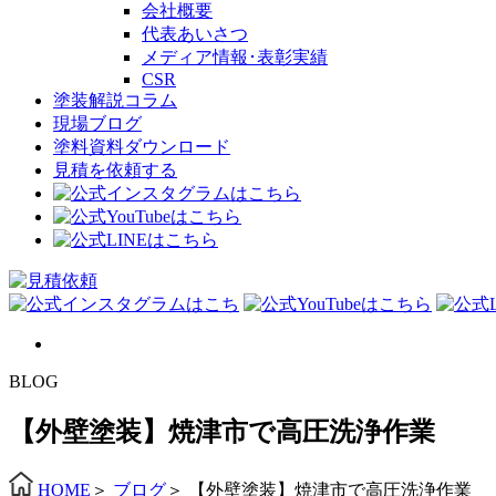
会社概要
代表あいさつ
メディア情報･表彰実績
CSR
塗装解説コラム
現場ブログ
塗料資料ダウンロード
見積を依頼する
BLOG
【外壁塗装】焼津市で高圧洗浄作業
HOME
＞
ブログ
＞
【外壁塗装】焼津市で高圧洗浄作業