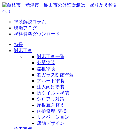
塗装解説コラム
現場ブログ
塗料資料ダウンロード
特長
対応工事
対応工事一覧
外壁塗装
屋根塗装
窓ガラス断熱塗装
アパート塗装
法人向け塗装
抗ウイルス塗装
シロアリ対策
屋根葺き替え
雨樋修理･交換
リノベーション
店舗デザイン