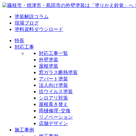
塗装解説コラム
現場ブログ
塗料資料ダウンロード
特長
対応工事
対応工事一覧
外壁塗装
屋根塗装
窓ガラス断熱塗装
アパート塗装
法人向け塗装
抗ウイルス塗装
シロアリ対策
屋根葺き替え
雨樋修理･交換
リノベーション
店舗デザイン
施工事例