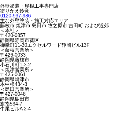
外壁塗装・屋根工事専門店
塗りかえ鈴覚
0120-937-986
主な外壁塗装・施工対応エリア
藤枝市 焼津市 島田市 牧之原市 吉田町 および近郊
＜本社＞
〒420-0857
静岡県静岡市葵区
御幸町11-30エクセルワード静岡ビル13F
＜藤枝営業所＞
〒426-0033
静岡県藤枝市
小石川町1-3-2
＜焼津営業所＞
〒425-0061
静岡県焼津市
本中根434-3
＜島田営業所＞
〒427-0048
静岡県島田市
旗指534-7
牛尾ビルA 2-4