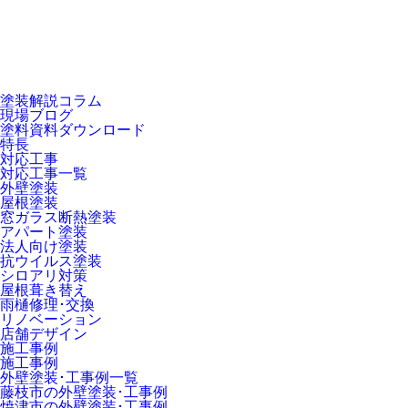
塗装解説コラム
現場ブログ
塗料資料ダウンロード
特長
対応工事
対応工事一覧
外壁塗装
屋根塗装
窓ガラス断熱塗装
アパート塗装
法人向け塗装
抗ウイルス塗装
シロアリ対策
屋根葺き替え
雨樋修理･交換
リノベーション
店舗デザイン
施工事例
施工事例
外壁塗装･工事例一覧
藤枝市の外壁塗装･工事例
焼津市の外壁塗装･工事例