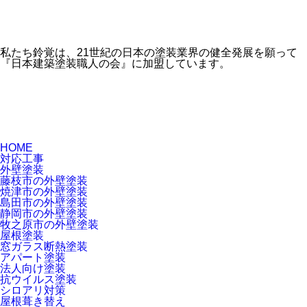
私たち鈴覚は、21世紀の日本の塗装業界の健全発展を願って
『日本建築塗装職人の会』に加盟しています。
HOME
対応工事
外壁塗装
藤枝市の外壁塗装
焼津市の外壁塗装
島田市の外壁塗装
静岡市の外壁塗装
牧之原市の外壁塗装
屋根塗装
窓ガラス断熱塗装
アパート塗装
法人向け塗装
抗ウイルス塗装
シロアリ対策
屋根葺き替え