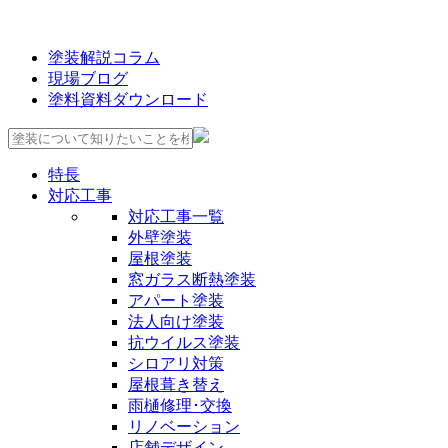
塗装解説コラム
現場ブログ
塗料資料ダウンロード
特長
対応工事
対応工事一覧
外壁塗装
屋根塗装
窓ガラス断熱塗装
アパート塗装
法人向け塗装
抗ウイルス塗装
シロアリ対策
屋根葺き替え
雨樋修理･交換
リノベーション
店舗デザイン