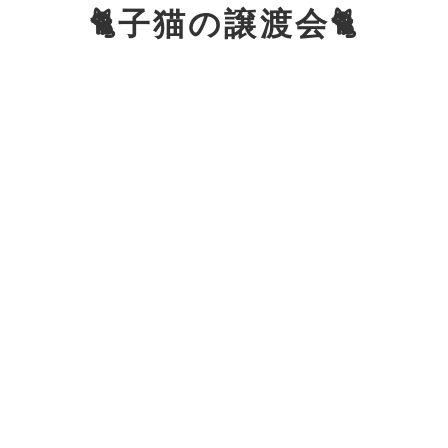
🐈子猫の譲渡会🐈