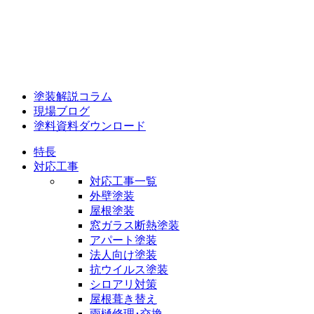
塗装解説コラム
現場ブログ
塗料資料ダウンロード
特長
対応工事
対応工事一覧
外壁塗装
屋根塗装
窓ガラス断熱塗装
アパート塗装
法人向け塗装
抗ウイルス塗装
シロアリ対策
屋根葺き替え
雨樋修理･交換