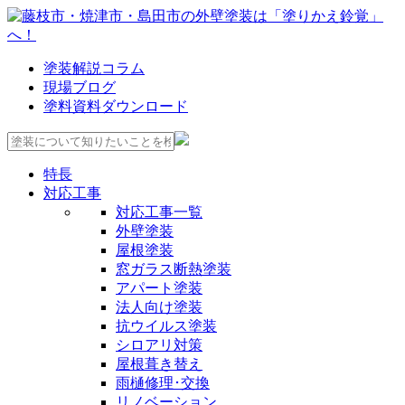
塗装解説コラム
現場ブログ
塗料資料ダウンロード
特長
対応工事
対応工事一覧
外壁塗装
屋根塗装
窓ガラス断熱塗装
アパート塗装
法人向け塗装
抗ウイルス塗装
シロアリ対策
屋根葺き替え
雨樋修理･交換
リノベーション