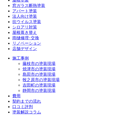
屋根塗装
窓ガラス断熱塗装
アパート塗装
法人向け塗装
抗ウイルス塗装
シロアリ対策
屋根葺き替え
雨樋修理･交換
リノベーション
店舗デザイン
施工事例
藤枝市の塗装現場
焼津市の塗装現場
島田市の塗装現場
牧之原市の塗装現場
吉田町の塗装現場
静岡市の塗装現場
費用
契約までの流れ
口コミ評判
塗装解説コラム