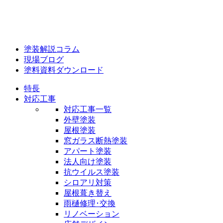
塗装解説コラム
現場ブログ
塗料資料ダウンロード
特長
対応工事
対応工事一覧
外壁塗装
屋根塗装
窓ガラス断熱塗装
アパート塗装
法人向け塗装
抗ウイルス塗装
シロアリ対策
屋根葺き替え
雨樋修理･交換
リノベーション