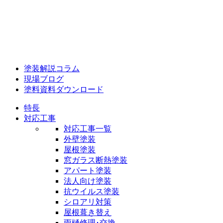
塗装解説コラム
現場ブログ
塗料資料ダウンロード
特長
対応工事
対応工事一覧
外壁塗装
屋根塗装
窓ガラス断熱塗装
アパート塗装
法人向け塗装
抗ウイルス塗装
シロアリ対策
屋根葺き替え
雨樋修理･交換