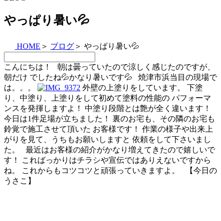
やっぱり暑い💦
HOME
＞
ブログ
＞
やっぱり暑い💦
こんにちは！ 朝は曇っていたので涼しく感じたのですが、
朝だけ でしたね💦かなり暑いです💦 焼津市浜当目の現場で
は。。。
外壁の上塗りをしています。 下塗
り、中塗り、上塗りをして初めて塗料の性能の パフォーマ
ンスを発揮しますよ！ 中塗り段階とは艶が全く違います！
今日は1件足場が立ちました！ 裏のお宅も、その隣のお宅も
鈴覚で施工させて頂いた お客様です！ 作業の様子や出来上
がりを見て、うちもお願いしますと 依頼をして下さいまし
た。 最近はお客様の紹介がかなり増えてきたので嬉しいで
す！ こればっかりはチラシや宣伝ではありえないですから
ね。 これからもコツコツと頑張っていきますよ。 【今日の
うさこ】