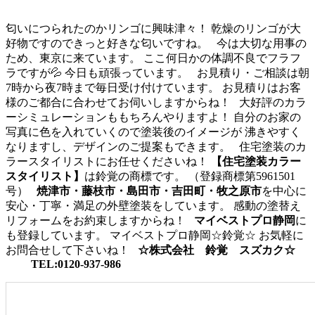
匂いにつられたのかリンゴに興味津々！ 乾燥のリンゴが大
好物ですのできっと好きな匂いですね。 今は大切な用事の
ため、東京に来ています。 ここ何日かの体調不良でフラフ
ラですが💦 今日も頑張っています。 お見積り・ご相談は朝
7時から夜7時まで毎日受け付けています。 お見積りはお客
様のご都合に合わせてお伺いしますからね！ 大好評のカラ
ーシミュレーションももちろんやりますよ！ 自分のお家の
写真に色を入れていくので塗装後のイメージが 沸きやすく
なりますし、デザインのご提案もできます。 住宅塗装のカ
ラースタイリストにお任せくださいね！
【住宅塗装カラー
スタイリスト】
は鈴覚の商標です。 （登録商標第5961501
号）
焼津市・藤枝市・島田市・吉田町・牧之原市
を中心に
安心・丁寧・満足の外壁塗装をしています。 感動の塗替え
リフォームをお約束しますからね！
マイベストプロ静岡
に
も登録しています。 マイベストプロ静岡☆鈴覚☆ お気軽に
お問合せして下さいね！
☆株式会社 鈴覚 スズカク☆
TEL:0120-937-986