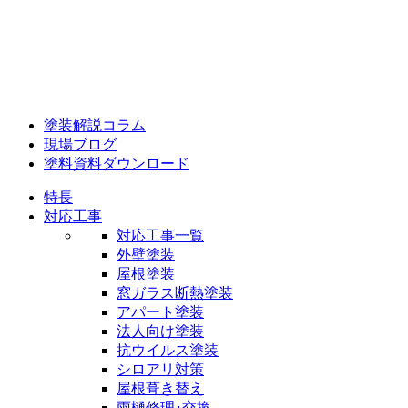
塗装解説コラム
現場ブログ
塗料資料ダウンロード
特長
対応工事
対応工事一覧
外壁塗装
屋根塗装
窓ガラス断熱塗装
アパート塗装
法人向け塗装
抗ウイルス塗装
シロアリ対策
屋根葺き替え
雨樋修理･交換