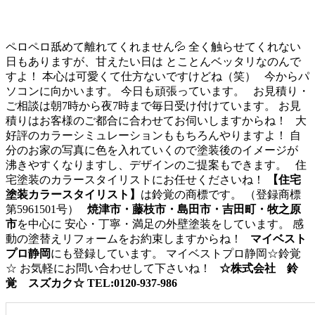
ペロペロ舐めて離れてくれません💦 全く触らせてくれない
日もありますが、甘えたい日は とことんベッタリなのんで
すよ！ 本心は可愛くて仕方ないですけどね（笑） 今からパ
ソコンに向かいます。 今日も頑張っています。 お見積り・
ご相談は朝7時から夜7時まで毎日受け付けています。 お見
積りはお客様のご都合に合わせてお伺いしますからね！ 大
好評のカラーシミュレーションももちろんやりますよ！ 自
分のお家の写真に色を入れていくので塗装後のイメージが
沸きやすくなりますし、デザインのご提案もできます。 住
宅塗装のカラースタイリストにお任せくださいね！
【住宅
塗装カラースタイリスト】
は鈴覚の商標です。 （登録商標
第5961501号）
焼津市・藤枝市・島田市・吉田町・牧之原
市
を中心に 安心・丁寧・満足の外壁塗装をしています。 感
動の塗替えリフォームをお約束しますからね！
マイベスト
プロ静岡
にも登録しています。 マイベストプロ静岡☆鈴覚
☆ お気軽にお問い合わせして下さいね！
☆株式会社 鈴
覚 スズカク☆
TEL:0120-937-986