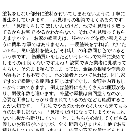
塗装をしない部分に塗料が付いてしまわないように 丁寧に
養生をしていきます。 お見積りの相談でよくあるのです
が、「見積りをして ほしいんだけど、他でも見積りを取っ
てるからお宅で やるかわからない。それでも見積ってもら
えますか？」 お家の塗替えは、服やバッグを買い替えるよ
うに簡単 な事ではありません。 一度塗装をすれば、だいた
い10年、良い塗料を使えば それ以上の年数同じ色でいると
いう事です。 衝動買いをしたというレベルで簡単に決めて
しまうのは 良くないですよね！ 訪問できた業者に見積って
もらい、そのまま頼んでしま っては、金額の相場や作業の
内容もとても不安です。 他の業者と比べて見れば、同じ家
ですので塗装する範囲は 同じはずですし、金額や内容もし
っかり比較できます。 例えば塗料にもたくさんの種類があ
り、耐候年数も違います。 外壁や屋根は何回塗りなのか、
必要な工事はしっかり含まれて いるのかなども確認するこ
とが大切です。 「お宅でやるのかわからないから来てもら
うのは申し訳ない」 「見積りだけになってしまうかもしれ
ないし後から断りにくい」 と、こちらを心配してくださる
優しいお客様がいますが、全く 問題ありません！ 他でお見
積りをしていても構いません。 内容で不安な所はどんどん