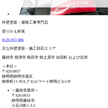
外壁塗装・屋根工事専門店
塗りかえ鈴覚
0120-937-986
主な外壁塗装・施工対応エリア
藤枝市 焼津市 島田市 牧之原市 吉田町 および近郊
＜本社＞
〒420-0857
静岡県静岡市葵区
御幸町11-30エクセルワード静岡ビル13F
＜藤枝営業所＞
〒426-0033
静岡県藤枝市
小石川町1-3-2