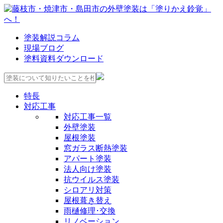
塗装解説コラム
現場ブログ
塗料資料ダウンロード
特長
対応工事
対応工事一覧
外壁塗装
屋根塗装
窓ガラス断熱塗装
アパート塗装
法人向け塗装
抗ウイルス塗装
シロアリ対策
屋根葺き替え
雨樋修理･交換
リノベーション