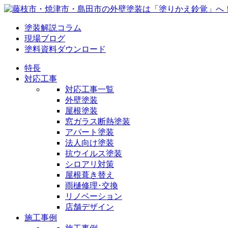
塗装解説コラム
現場ブログ
塗料資料ダウンロード
特長
対応工事
対応工事一覧
外壁塗装
屋根塗装
窓ガラス断熱塗装
アパート塗装
法人向け塗装
抗ウイルス塗装
シロアリ対策
屋根葺き替え
雨樋修理･交換
リノベーション
店舗デザイン
施工事例