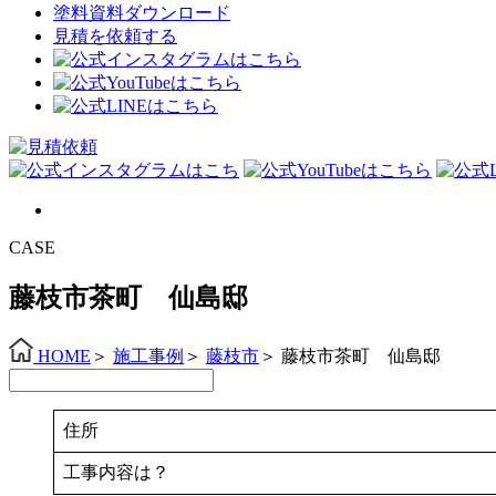
塗料資料ダウンロード
見積を依頼する
CASE
藤枝市茶町 仙島邸
HOME
＞
施工事例
＞
藤枝市
＞
藤枝市茶町 仙島邸
住所
工事内容は？