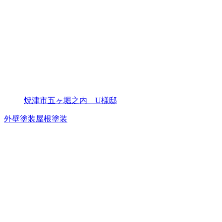
焼津市五ヶ堀之内 U様邸
外壁塗装
屋根塗装