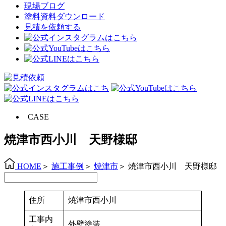
現場ブログ
塗料資料ダウンロード
見積を依頼する
CASE
焼津市西小川 天野様邸
HOME
＞
施工事例
＞
焼津市
＞
焼津市西小川 天野様邸
住所
焼津市西小川
工事内
外壁塗装