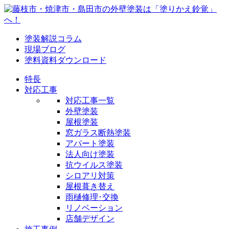
塗装解説コラム
現場ブログ
塗料資料ダウンロード
特長
対応工事
対応工事一覧
外壁塗装
屋根塗装
窓ガラス断熱塗装
アパート塗装
法人向け塗装
抗ウイルス塗装
シロアリ対策
屋根葺き替え
雨樋修理･交換
リノベーション
店舗デザイン