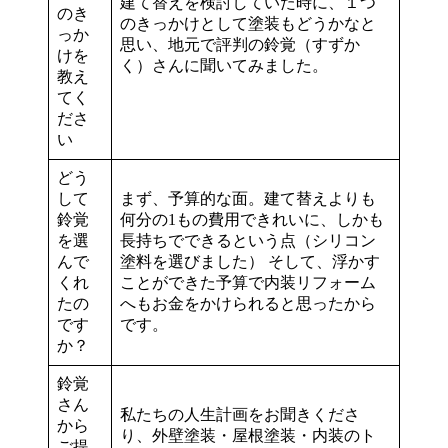
建て替えを検討していた時に、１つ
のき
のきっかけとして塗装もどうかなと
っか
思い、地元で評判の鈴覚（すずか
けを
く）さんに聞いてみました。
教え
てく
ださ
い
どう
して
まず、予算的な面。建て替えよりも
鈴覚
何分の1もの費用できれいに、しかも
を選
長持ちでできるという点（シリコン
んで
塗料を選びました） そして、浮かす
くれ
ことができた予算で内装リフォーム
たの
へもお金をかけられると思ったから
です
です。
か？
鈴覚
さん
私たちの人生計画をお聞きくださ
から
り、外壁塗装・屋根塗装・内装のト
ご提