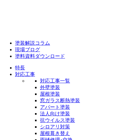
塗装解説コラム
現場ブログ
塗料資料ダウンロード
特長
対応工事
対応工事一覧
外壁塗装
屋根塗装
窓ガラス断熱塗装
アパート塗装
法人向け塗装
抗ウイルス塗装
シロアリ対策
屋根葺き替え
雨樋修理･交換