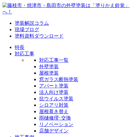
塗装解説コラム
現場ブログ
塗料資料ダウンロード
特長
対応工事
対応工事一覧
外壁塗装
屋根塗装
窓ガラス断熱塗装
アパート塗装
法人向け塗装
抗ウイルス塗装
シロアリ対策
屋根葺き替え
雨樋修理･交換
リノベーション
店舗デザイン