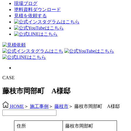
現場ブログ
塗料資料ダウンロード
見積を依頼する
CASE
藤枝市岡部町 A様邸
HOME
＞
施工事例
＞
藤枝市
＞
藤枝市岡部町 A様邸
住所
藤枝市岡部町