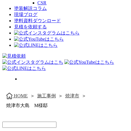
CSR
塗装解説コラム
現場ブログ
塗料資料ダウンロード
見積を依頼する
＞
施工事例
＞
焼津市
＞
HOME
焼津市大島 M様邸