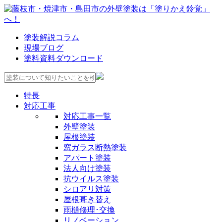
塗装解説コラム
現場ブログ
塗料資料ダウンロード
特長
対応工事
対応工事一覧
外壁塗装
屋根塗装
窓ガラス断熱塗装
アパート塗装
法人向け塗装
抗ウイルス塗装
シロアリ対策
屋根葺き替え
雨樋修理･交換
リノベーション