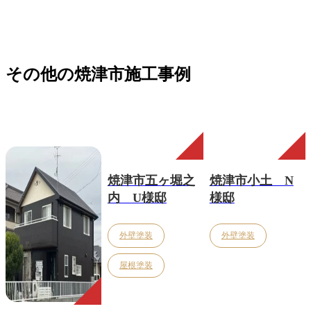
その他の焼津市施工事例
焼津市五ヶ堀之
焼津市小土 N
内 U様邸
様邸
外壁塗装
外壁塗装
屋根塗装