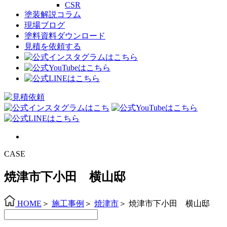
CSR
塗装解説コラム
現場ブログ
塗料資料ダウンロード
見積を依頼する
CASE
焼津市下小田 横山邸
HOME
＞
施工事例
＞
焼津市
＞
焼津市下小田 横山邸