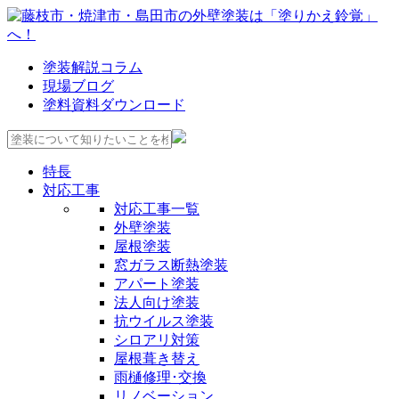
塗装解説コラム
現場ブログ
塗料資料ダウンロード
特長
対応工事
対応工事一覧
外壁塗装
屋根塗装
窓ガラス断熱塗装
アパート塗装
法人向け塗装
抗ウイルス塗装
シロアリ対策
屋根葺き替え
雨樋修理･交換
リノベーション