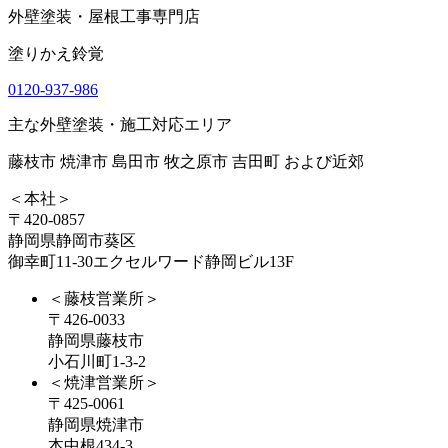
外壁塗装・屋根工事専門店
塗りかえ鈴覚
0120-937-986
主な外壁塗装・施工対応エリア
藤枝市 焼津市 島田市 牧之原市 吉田町 および近郊
＜本社＞
〒420-0857
静岡県静岡市葵区
御幸町11-30エクセルワード静岡ビル13F
＜藤枝営業所＞
〒426-0033
静岡県藤枝市
小石川町1-3-2
＜焼津営業所＞
〒425-0061
静岡県焼津市
本中根434-3