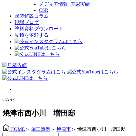
メディア情報･表彰実績
CSR
塗装解説コラム
現場ブログ
塗料資料ダウンロード
見積を依頼する
CASE
焼津市西小川 増田邸
HOME
＞
施工事例
＞
焼津市
＞
焼津市西小川 増田邸