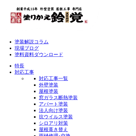
塗装解説コラム
現場ブログ
塗料資料ダウンロード
特長
対応工事
対応工事一覧
外壁塗装
屋根塗装
窓ガラス断熱塗装
アパート塗装
法人向け塗装
抗ウイルス塗装
シロアリ対策
屋根葺き替え
雨樋修理･交換