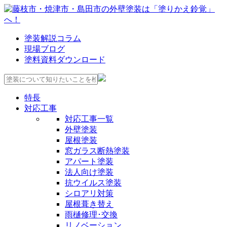
塗装解説コラム
現場ブログ
塗料資料ダウンロード
特長
対応工事
対応工事一覧
外壁塗装
屋根塗装
窓ガラス断熱塗装
アパート塗装
法人向け塗装
抗ウイルス塗装
シロアリ対策
屋根葺き替え
雨樋修理･交換
リノベーション