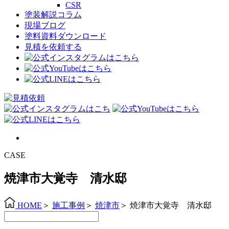
CSR
塗装解説コラム
現場ブログ
塗料資料ダウンロード
見積を依頼する
CASE
焼津市大覚寺 清水邸
HOME
＞
施工事例
＞
焼津市
＞
焼津市大覚寺 清水邸