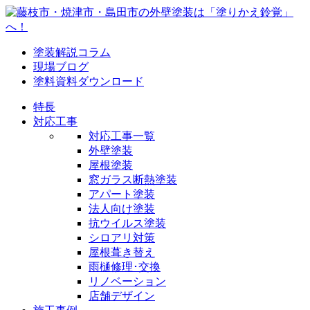
塗装解説コラム
現場ブログ
塗料資料ダウンロード
特長
対応工事
対応工事一覧
外壁塗装
屋根塗装
窓ガラス断熱塗装
アパート塗装
法人向け塗装
抗ウイルス塗装
シロアリ対策
屋根葺き替え
雨樋修理･交換
リノベーション
店舗デザイン