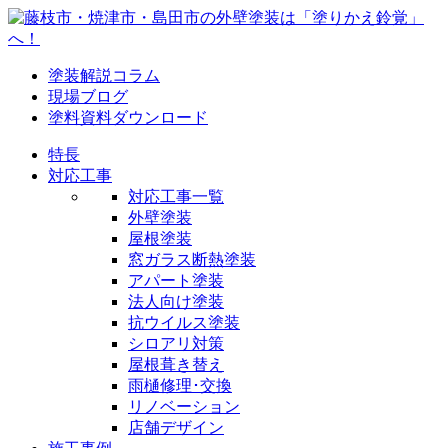
塗装解説コラム
現場ブログ
塗料資料ダウンロード
特長
対応工事
対応工事一覧
外壁塗装
屋根塗装
窓ガラス断熱塗装
アパート塗装
法人向け塗装
抗ウイルス塗装
シロアリ対策
屋根葺き替え
雨樋修理･交換
リノベーション
店舗デザイン