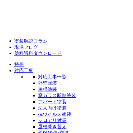
塗装解説コラム
現場ブログ
塗料資料ダウンロード
特長
対応工事
対応工事一覧
外壁塗装
屋根塗装
窓ガラス断熱塗装
アパート塗装
法人向け塗装
抗ウイルス塗装
シロアリ対策
屋根葺き替え
雨樋修理･交換