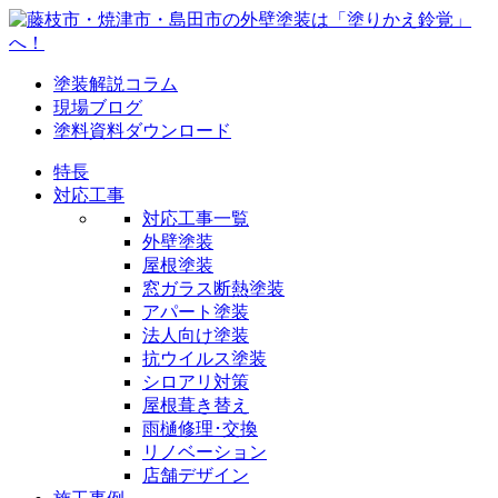
塗装解説コラム
現場ブログ
塗料資料ダウンロード
特長
対応工事
対応工事一覧
外壁塗装
屋根塗装
窓ガラス断熱塗装
アパート塗装
法人向け塗装
抗ウイルス塗装
シロアリ対策
屋根葺き替え
雨樋修理･交換
リノベーション
店舗デザイン