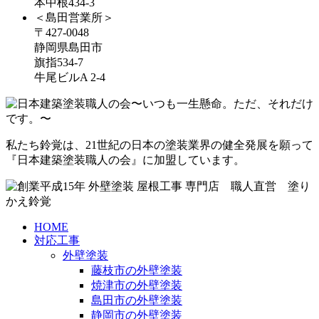
本中根434-3
＜島田営業所＞
〒427-0048
静岡県島田市
旗指534-7
牛尾ビルA 2-4
私たち鈴覚は、21世紀の日本の塗装業界の健全発展を願って
『日本建築塗装職人の会』に加盟しています。
HOME
対応工事
外壁塗装
藤枝市の外壁塗装
焼津市の外壁塗装
島田市の外壁塗装
静岡市の外壁塗装