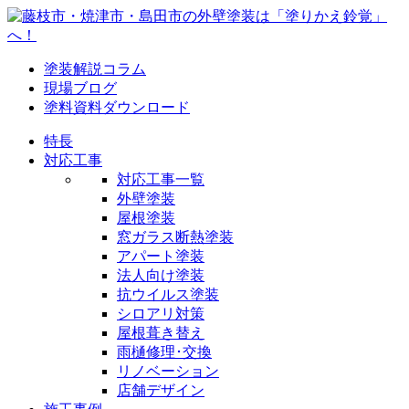
塗装解説コラム
現場ブログ
塗料資料ダウンロード
特長
対応工事
対応工事一覧
外壁塗装
屋根塗装
窓ガラス断熱塗装
アパート塗装
法人向け塗装
抗ウイルス塗装
シロアリ対策
屋根葺き替え
雨樋修理･交換
リノベーション
店舗デザイン