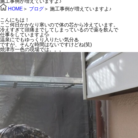
施工事例が増えていますよ♪
HOME
＞
ブログ
＞
施工事例が増えていますよ♪
こんにちは！
ここ何日かかなり寒いので体の芯から冷えています。
冷えすぎて頭痛までしてしまっているので薬を飲んで
仕事をしていますよ💦
温泉にでもゆっくり入りたい気分♨
ですが、そんな時間はないですけどね(笑)
焼津市一色の現場では。。。