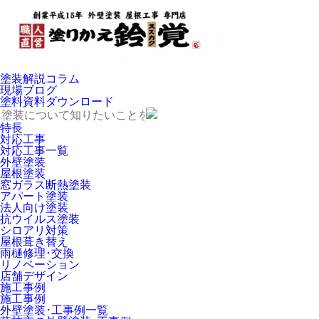
塗装解説コラム
現場ブログ
塗料資料ダウンロード
特長
対応工事
対応工事一覧
外壁塗装
屋根塗装
窓ガラス断熱塗装
アパート塗装
法人向け塗装
抗ウイルス塗装
シロアリ対策
屋根葺き替え
雨樋修理･交換
リノベーション
店舗デザイン
施工事例
施工事例
外壁塗装･工事例一覧