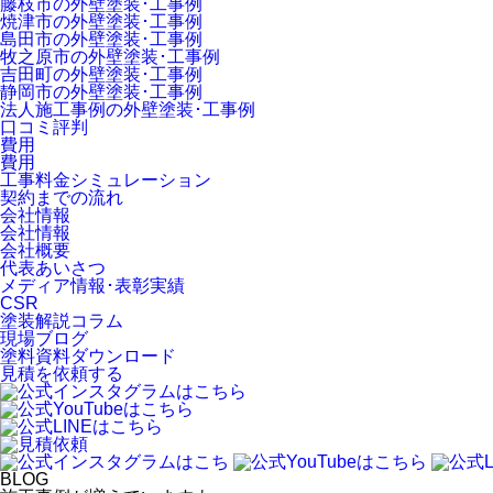
藤枝市の外壁塗装･工事例
焼津市の外壁塗装･工事例
島田市の外壁塗装･工事例
牧之原市の外壁塗装･工事例
吉田町の外壁塗装･工事例
静岡市の外壁塗装･工事例
法人施工事例の外壁塗装･工事例
口コミ評判
費用
費用
工事料金シミュレーション
契約までの流れ
会社情報
会社情報
会社概要
代表あいさつ
メディア情報･表彰実績
CSR
塗装解説コラム
現場ブログ
塗料資料ダウンロード
見積を依頼する
BLOG