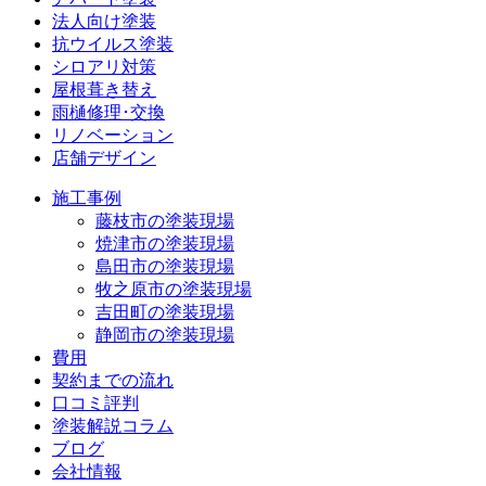
法人向け塗装
抗ウイルス塗装
シロアリ対策
屋根葺き替え
雨樋修理･交換
リノベーション
店舗デザイン
施工事例
藤枝市の塗装現場
焼津市の塗装現場
島田市の塗装現場
牧之原市の塗装現場
吉田町の塗装現場
静岡市の塗装現場
費用
契約までの流れ
口コミ評判
塗装解説コラム
ブログ
会社情報