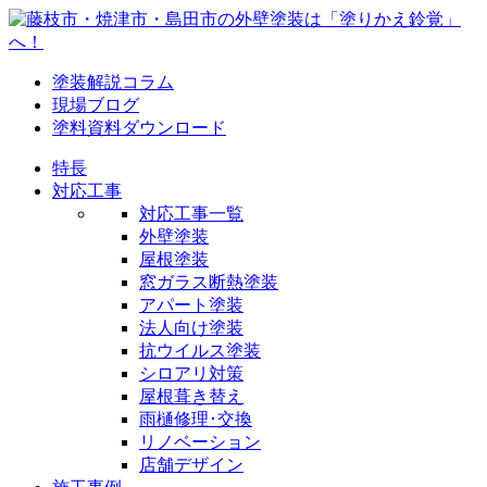
塗装解説コラム
現場ブログ
塗料資料ダウンロード
特長
対応工事
対応工事一覧
外壁塗装
屋根塗装
窓ガラス断熱塗装
アパート塗装
法人向け塗装
抗ウイルス塗装
シロアリ対策
屋根葺き替え
雨樋修理･交換
リノベーション
店舗デザイン