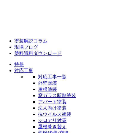
塗装解説コラム
現場ブログ
塗料資料ダウンロード
特長
対応工事
対応工事一覧
外壁塗装
屋根塗装
窓ガラス断熱塗装
アパート塗装
法人向け塗装
抗ウイルス塗装
シロアリ対策
屋根葺き替え
雨樋修理･交換