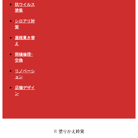
抗ウイルス
塗装
シロアリ対
策
屋根葺き替
え
雨樋修理･
交換
リノベーシ
ョン
店舗デザイ
ン
© 塗りかえ鈴覚