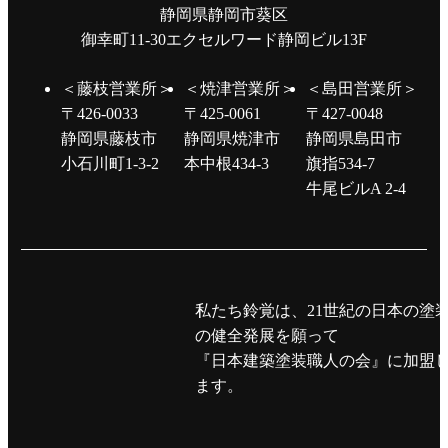
静岡県静岡市葵区
御幸町11-30エクセルワード静岡ビル13F
＜藤枝営業所＞
＜焼津営業所＞
＜島田営業所＞
〒426-0033
〒425-0061
〒427-0048
静岡県藤枝市
静岡県焼津市
静岡県島田市
小石川町1-3-2
本中根434-3
旗指534-7
牛尾ビルA 2-4
私たち鈴覚は、21世紀の日本の塗
の健全発展を願って
『日本建築塗装職人の会』に加盟
ます。