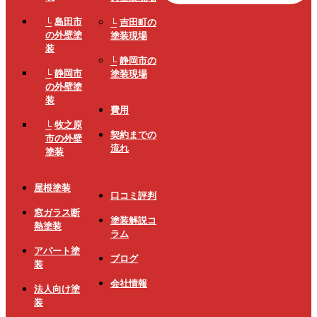
島田市
吉田町の
の外壁塗
塗装現場
装
静岡市の
静岡市
塗装現場
の外壁塗
装
費用
牧之原
契約までの
市の外壁
流れ
塗装
屋根塗装
口コミ評判
窓ガラス断
塗装解説コ
熱塗装
ラム
アパート塗
ブログ
装
会社情報
法人向け塗
装