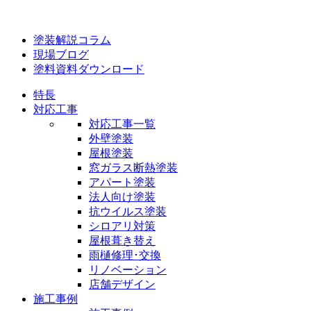
塗装解説コラム
現場ブログ
塗料資料ダウンロード
特長
対応工事
対応工事一覧
外壁塗装
屋根塗装
窓ガラス断熱塗装
アパート塗装
法人向け塗装
抗ウイルス塗装
シロアリ対策
屋根葺き替え
雨樋修理･交換
リノベーション
店舗デザイン
施工事例