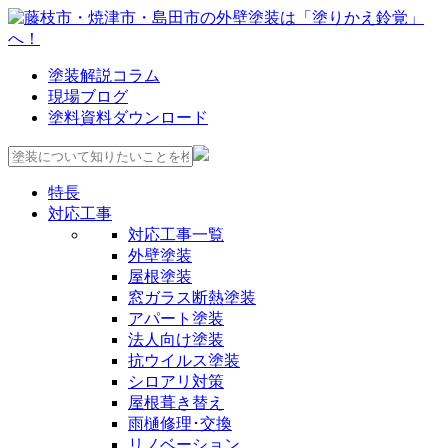
塗装解説コラム
現場ブログ
塗料資料ダウンロード
特長
対応工事
対応工事一覧
外壁塗装
屋根塗装
窓ガラス断熱塗装
アパート塗装
法人向け塗装
抗ウイルス塗装
シロアリ対策
屋根葺き替え
雨樋修理･交換
リノベーション