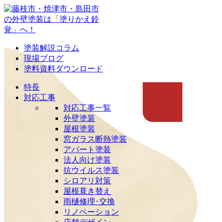
塗装解説コラム
現場ブログ
塗料資料ダウンロード
特長
対応工事
対応工事一覧
外壁塗装
屋根塗装
窓ガラス断熱塗装
アパート塗装
法人向け塗装
抗ウイルス塗装
シロアリ対策
屋根葺き替え
雨樋修理･交換
リノベーション