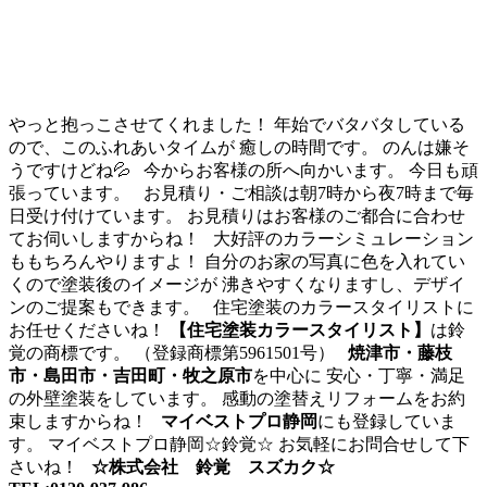
やっと抱っこさせてくれました！ 年始でバタバタしている
ので、このふれあいタイムが 癒しの時間です。 のんは嫌そ
うですけどね💦 今からお客様の所へ向かいます。 今日も頑
張っています。 お見積り・ご相談は朝7時から夜7時まで毎
日受け付けています。 お見積りはお客様のご都合に合わせ
てお伺いしますからね！ 大好評のカラーシミュレーション
ももちろんやりますよ！ 自分のお家の写真に色を入れてい
くので塗装後のイメージが 沸きやすくなりますし、デザイ
ンのご提案もできます。 住宅塗装のカラースタイリストに
お任せくださいね！
【住宅塗装カラースタイリスト】
は鈴
覚の商標です。 （登録商標第5961501号）
焼津市・藤枝
市・島田市・吉田町・牧之原市
を中心に 安心・丁寧・満足
の外壁塗装をしています。 感動の塗替えリフォームをお約
束しますからね！
マイベストプロ静岡
にも登録していま
す。 マイベストプロ静岡☆鈴覚☆ お気軽にお問合せして下
さいね！
☆株式会社 鈴覚 スズカク☆